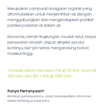
Merupakan campuran koagulan organik yang
diformulasikan untuk menjernihkan air dengan
menggabungkan dan mengendapkan partikel-
partikel padatan di dalam air.
Ekonomis, ramah lingkungan, mudah larut, biaya
perawatan rendah, dapat diinjeksi secara
kontinyu, ber-pH netral, mengandung bobot
molekul tinggi.
Tersedia dalam kemasan Pail @ 25 liter, Drum @
200 Liter, dan IBC Tank @ 1000 Liter.
Greenhydro ST-Series
Greenhydro FL-Series
Greenhydro PC-Series
Greenhydro PA-Series
Greenhydro AH-Series
Greenfloc Series
Greenhydro CS-Series
Punya Pertanyaan?
Water Clarifier Plus
Sludge Dewatering Agent
Eco-Water Clarifier
Koagulan
Coagulant
Flocculant
Koagulan Anorganik
Kirimkan pertanyaanmu untuk mendapatkan informasi
terkini tentang produk kami.