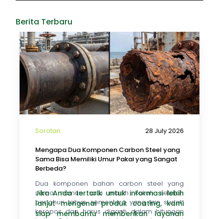
Berita Terbaru
Sorotan
28 July 2026
Mengapa Dua Komponen Carbon Steel yang
Sama Bisa Memiliki Umur Pakai yang Sangat
Berbeda?
Dua komponen bahan carbon steel yang
sama namun satu masih kokoh setelah
Jika Anda tertarik untuk informasi lebih
bertahun-tahun, sementara yang lain sudah
lanjut mengenai produk coating, kami
keropos dan harus diganti dalam hitungan
siap membantu
memberikan layanan